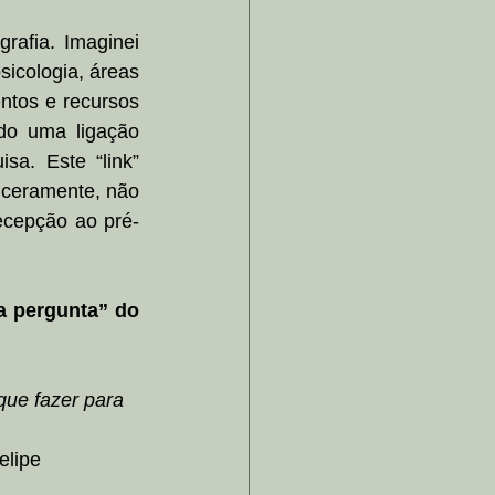
afia. Imaginei 
icologia, áreas 
tos e recursos 
do uma ligação 
a. Este “link” 
nceramente, não 
recepção ao pré-
 pergunta” do 
que fazer para 
lipe 