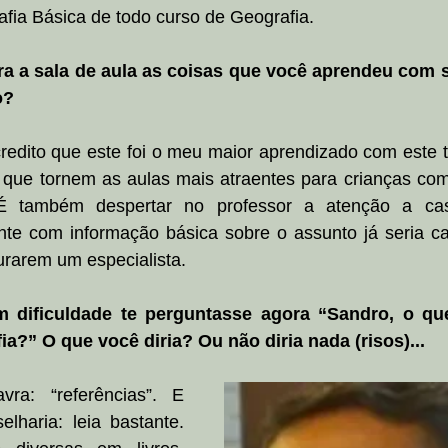
rafia Básica de todo curso de Geografia.
ra a sala de aula as coisas que você aprendeu com s
o?
redito que este foi o meu maior aprendizado com este t
s que tornem as aulas mais atraentes para crianças com
É também despertar no professor a atenção a ca
nte com informação básica sobre o assunto já seria cap
urarem um especialista.
 dificuldade te perguntasse agora “Sandro, o que
?” O que você diria? Ou não diria nada (risos)...
ra: “referências”. E 
lharia: leia bastante. 