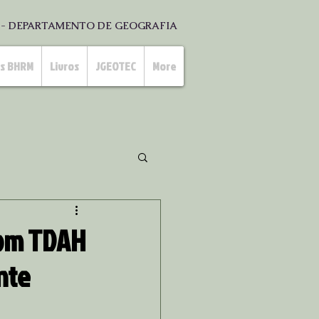
S - DEPARTAMENTO DE GEOGRAFIA
as BHRM
Livros
JGEOTEC
More
 com TDAH
nte