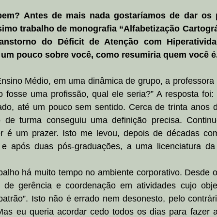
bem? Antes de mais nada gostaríamos de dar os 
simo trabalho de monografia “Alfabetização Cartográ
anstorno do Déficit de Atenção com Hiperativida
 um pouco sobre você, como resumiria quem você é
nsino Médio, em uma dinâmica de grupo, a professora 
 fosse uma profissão, qual ele seria?” A resposta foi: 
do, até um pouco sem sentido. Cerca de trinta anos de
 de turma conseguiu uma definição precisa. Continu
er é um prazer. Isto me levou, depois de décadas co
 e após duas pós-graduações, a uma licenciatura da
balho há muito tempo no ambiente corporativo. Desde os
 de gerência e coordenação em atividades cujo obje
“patrão”. Isto não é errado nem desonesto, pelo contrár
as eu queria acordar cedo todos os dias para fazer al