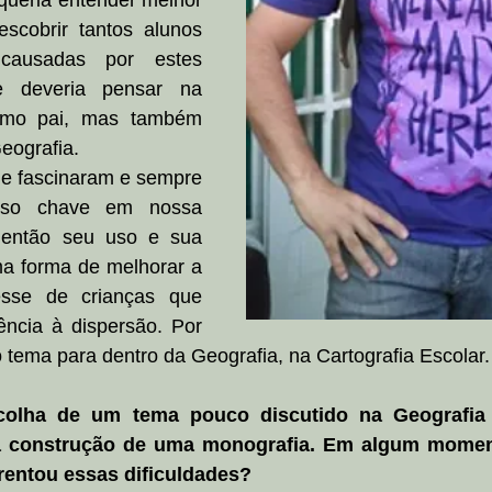
queria entender melhor 
scobrir tantos alunos 
causadas por estes 
e deveria pensar na 
mo pai, mas também 
eografia. 
 fascinaram e sempre 
rso chave em nossa 
i então seu uso e sua 
a forma de melhorar a 
sse de crianças que 
ncia à dispersão. Por 
 o tema para dentro da Geografia, na Cartografia Escolar.
olha de um tema pouco discutido na Geografia t
 a construção de uma monografia. Em algum mome
rentou essas dificuldades? 