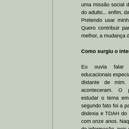
uma missão social d
do adulto... enfim,
Pretendo usar minha
Quero contribuir p
melhor, a mudança d
Como surgiu o inte
Eu ouvia falar s
educacionais especia
distante de mim. 
aconteceram. O p
estudar o tema em 
segundo fato foi a p
dislexia e TDAH do I
com onze anos. Naqu