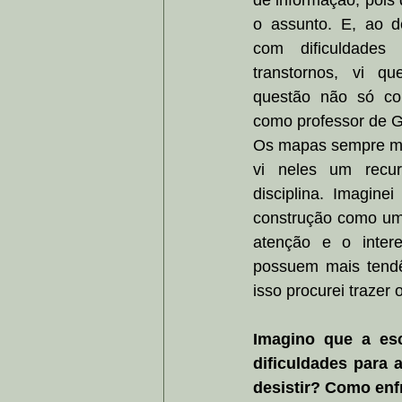
de informação, pois 
o assunto. E, ao de
com dificuldades 
transtornos, vi qu
questão não só co
como professor de G
Os mapas sempre me
vi neles um recu
disciplina. Imagine
construção como um
atenção e o intere
possuem mais tendê
isso procurei trazer
Imagino que a esc
dificuldades para
desistir? Como enf