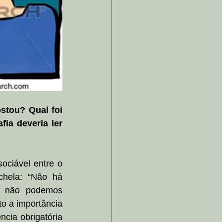
stou? Qual foi 
a deveria ler 
ociável entre o 
chela: “Não há 
o não podemos 
o a importância 
cia obrigatória 