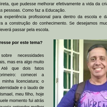
ireta, que pudesse melhorar efetivamente a vida da cri
 das pessoas. Como faz a Educação.
 experiência profissional para dentro da escola e da
ara a construção do conhecimento. Se desejamos mud
everá passar pela escola.
resse por este tema?
obre necessidades 
is, mas era algo muito 
Até que dois fatos 
rimeiro: comecei a 
minha licenciatura; o 
aternidade e o laudo de 
smael, meu filho, hoje 
ele momento fui atrás 