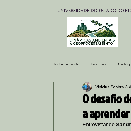
UNIVERSIDADE DO ESTADO DO RI
Todos os posts
Leia mais
Cartogr
Vinicius Seabra
8 
O desafio d
a aprender
Entrevistando 
Sandr