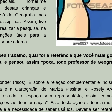
eciais. Tornei-me 
ar destas crianças e 
 só de Geografia mas 
sciplinas. Assim, tive 
realizar a pesquisa, na 
mações úteis para a 
 sobre o tema. 
eu trabalho, qual foi a referência que você mais go
u e pensou assim “poxa, todo professor de Geografi
onder (risos). É sobre a relação complementar e indiss
a e a Cartografia, de Mariza Pissinati e Rosely Ar
se estudar o espaço sem representá-lo, assim com
o vazio de informação”. Esta declaração evidencia muit
 e a necessidade de saber usá-los. Deveria ser referên