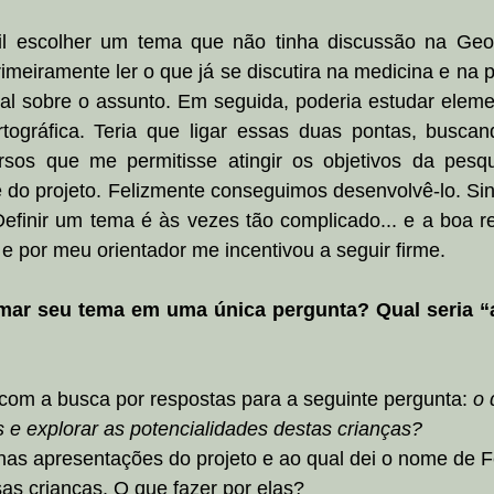
cil escolher um tema que não tinha discussão na Geogr
imeiramente ler o que já se discutira na medicina e na ps
al sobre o assunto. Em seguida, poderia estudar elemen
rtográfica. Teria que ligar essas duas pontas, buscan
rsos que me permitisse atingir os objetivos da pesquis
ade do projeto. Felizmente conseguimos desenvolvê-lo. Si
 Definir um tema é às vezes tão complicado... e a boa 
s e por meu orientador me incentivou a seguir firme.
mar seu tema em uma única pergunta? Qual seria “a
om a busca por respostas para a seguinte pergunta: 
o 
s e explorar as potencialidades destas crianças?
as apresentações do projeto e ao qual dei o nome de Fe
as crianças. O que fazer por elas?