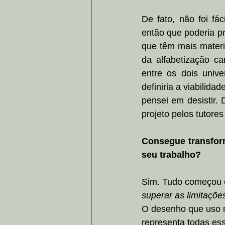
De fato, não foi fá
então que poderia pr
que têm mais materi
da alfabetização ca
entre os dois unive
definiria a viabilid
pensei em desistir.
projeto pelos tutore
Consegue transfor
seu trabalho?
Sim. Tudo começou c
superar as limitaçõe
O desenho que uso n
representa todas ess