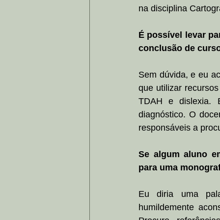
na disciplina Cartog
É possível levar pa
conclusão de curs
Sem dúvida, e eu ac
que utilizar recurso
TDAH e dislexia. 
diagnóstico. O doce
responsáveis a proc
Se algum aluno em
para uma monografia
Eu diria uma palav
humildemente aconse