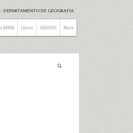
S - DEPARTAMENTO DE GEOGRAFIA
as BHRM
Livros
JGEOTEC
More