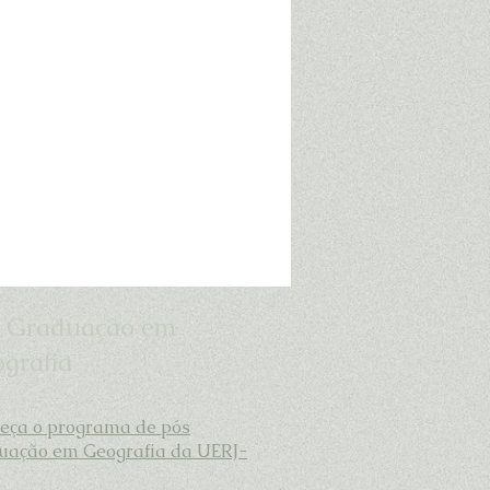
 Graduação em
grafia
eça o programa de pós
uação em Geografia da UERJ-