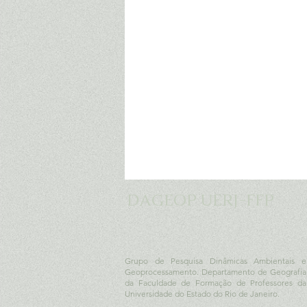
DAGEOP UERJ-FFP
Grupo de Pesquisa Dinâmicas Ambientais e
Geoprocessamento. Departamento de Geografia
da Faculdade de Formação de Professores da
Universidade do Estado do Rio de Janeiro.