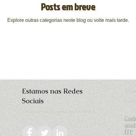
Posts em breve
Explore outras categorias neste blog ou volte mais tarde.
Pós
Estamos nas Redes
Geo
Sociais
Visite nossa página no facebook
Conh
grad
FFP